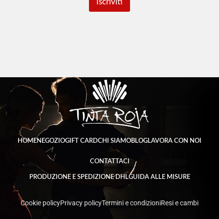
Iscriviti
*
HOME
NEGOZIO
GIFT CARD
CHI SIAMO
BLOG
LAVORA CON NOI
CONTATTACI
PRODUZIONE E SPEDIZIONE DHL
GUIDA ALLE MISURE
Cookie policy
Privacy policy
Termini e condizioni
Resi e cambi