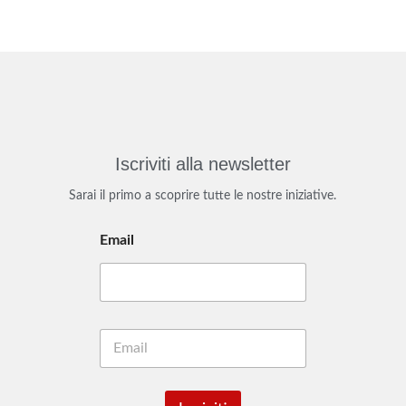
Iscriviti alla newsletter
Sarai il primo a scoprire tutte le nostre iniziative.
Email
E
m
a
i
l