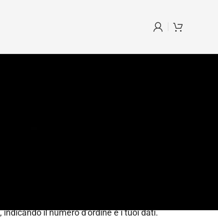
ddisfatto del tuo acquisto, puoi esercitare
s. 206/2005).
, indicando il numero d’ordine e i tuoi dati.