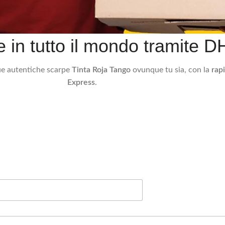
in tutto il mondo tramite D
tue autentiche scarpe
Tinta Roja Tango
ovunque tu sia, con la
rapi
Express
.
Iscriviti alla newsletter
Sarai il primo a scoprire tutte le nostre iniziative.