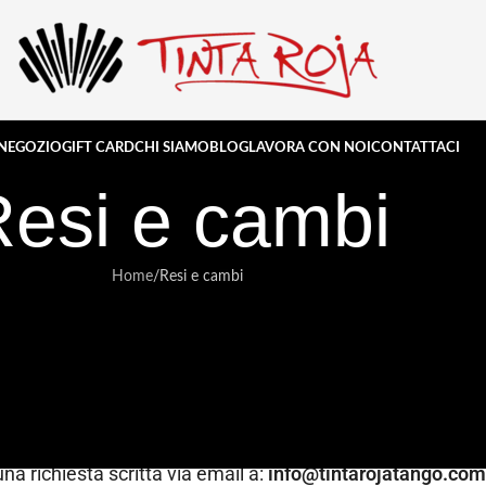
NEGOZIO
GIFT CARD
CHI SIAMO
BLOG
LAVORA CON NOI
CONTATTACI
esi e cambi
Home
Resi e cambi
o lavoro. Se per qualsiasi motivo non sei completamente so
e dell’ordine, come previsto dal Codice del Consumo (D.Lg
 ricezione del prodotto
, senza obbligo di motivazione.
 una richiesta scritta via email a:
info@tintarojatango.com