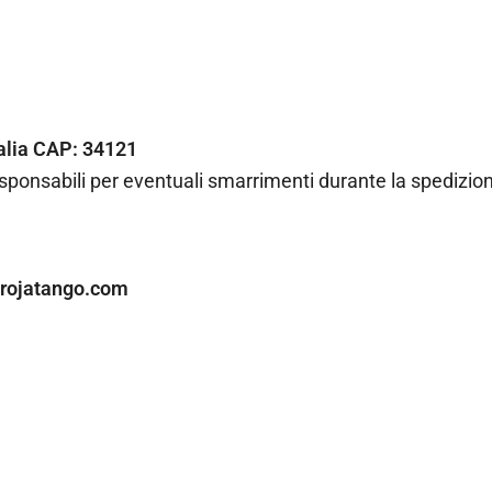
talia CAP: 34121
esponsabili per eventuali smarrimenti durante la spedizion
arojatango.com