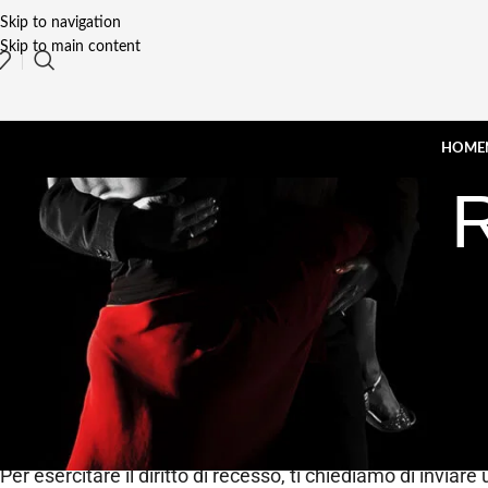
Skip to navigation
Skip to main content
HOME
R
La soddisfazione dei nostri clienti è al centro del nostr
il
diritto di recesso entro 14 giorni
dalla data di ricezion
📅 Diritto di Recesso
Hai il diritto di annullare il tuo ordine entro
14 giorni dalla
Per esercitare il diritto di recesso, ti chiediamo di inviare