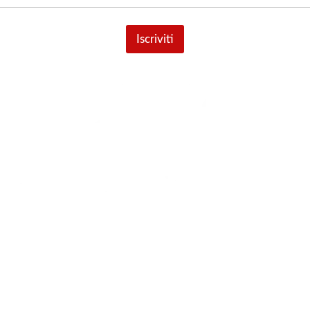
Iscriviti
HOME
NEGOZIO
GIFT CARD
CHI SIAMO
BLOG
LAVORA CON NOI
CONTATTACI