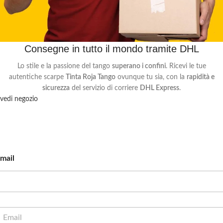
Consegne in tutto il mondo tramite DHL
Lo stile e la passione del tango
superano i confini
. Ricevi le tue
autentiche scarpe
Tinta Roja Tango
ovunque tu sia, con la
rapidità e
sicurezza
del servizio di corriere
DHL Express
.
vedi negozio
Iscriviti alla newsletter
Sarai il primo a scoprire tutte le nostre iniziative.
mail
m