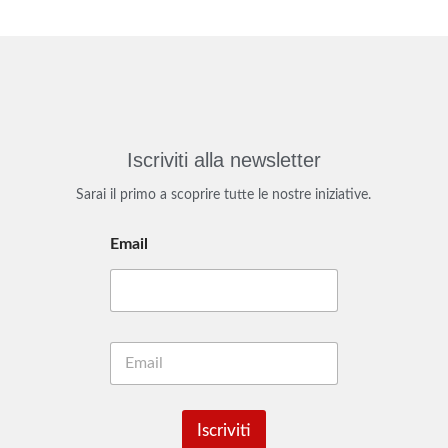
Iscriviti alla newsletter
Sarai il primo a scoprire tutte le nostre iniziative.
Email
E
m
a
i
l
Iscriviti
*