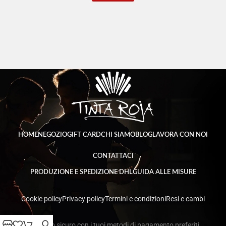
HOME
NEGOZIO
GIFT CARD
CHI SIAMO
BLOG
LAVORA CON NOI
CONTATTACI
PRODUZIONE E SPEDIZIONE DHL
GUIDA ALLE MISURE
Cookie policy
Privacy policy
Termini e condizioni
Resi e cambi
Acquisto sicuro con i tuoi metodi di pagamento preferiti