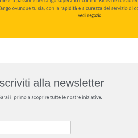
tile e la passione del tango
superano i confini
. Ricevi le tue aut
Tango
ovunque tu sia, con la
rapidità e sicurezza
del servizio di c
vedi negozio
Iscriviti alla newsletter
Sarai il primo a scoprire tutte le nostre iniziative.