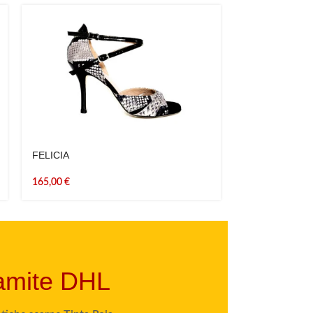
FELICIA
FELICIA CHIC
165,00
€
165,00
€
ramite DHL