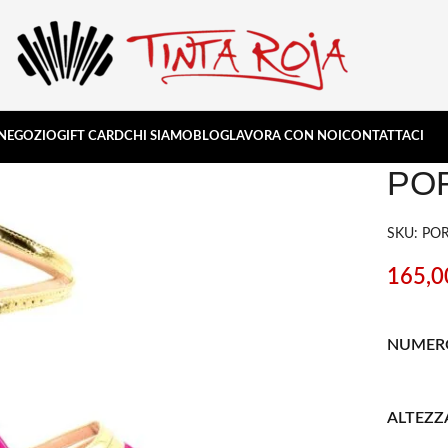
NEGOZIO
GIFT CARD
CHI SIAMO
BLOG
LAVORA CON NOI
CONTATTACI
PO
SKU: PO
165,
NUMER
ALTEZZ