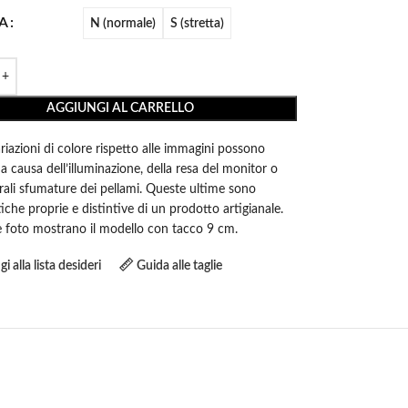
A
N (normale)
S (stretta)
AGGIUNGI AL CARRELLO
ariazioni di colore rispetto alle immagini possono
i a causa dell’illuminazione, della resa del monitor o
rali sfumature dei pellami. Queste ultime sono
tiche proprie e distintive di un prodotto artigianale.
le foto mostrano il modello con tacco 9 cm.
i alla lista desideri
Guida alle taglie