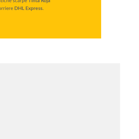
entiche scarpe
Tinta Roja
orriere
DHL Express
.