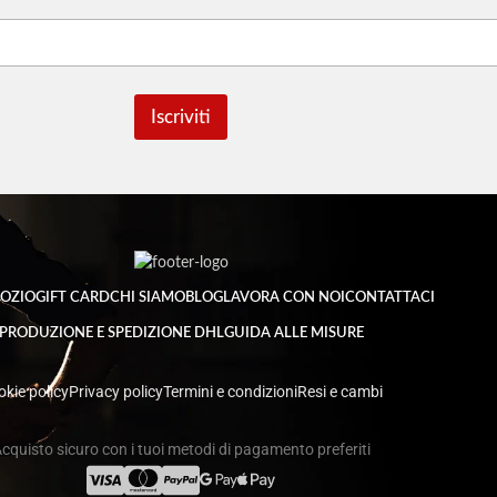
Iscriviti
OZIO
GIFT CARD
CHI SIAMO
BLOG
LAVORA CON NOI
CONTATTACI
PRODUZIONE E SPEDIZIONE DHL
GUIDA ALLE MISURE
kie policy
Privacy policy
Termini e condizioni
Resi e cambi
cquisto sicuro con i tuoi metodi di pagamento preferiti