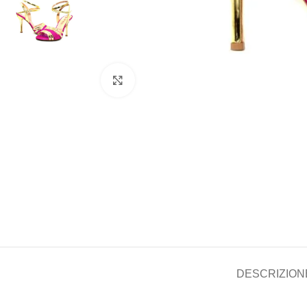
Clicca per ingrandire
DESCRIZION