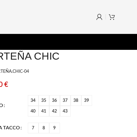
RTEÑA CHIC
RTEÑA.CHIC-04
00
€
34
35
36
37
38
39
O
40
41
42
43
A TACCO
7
8
9