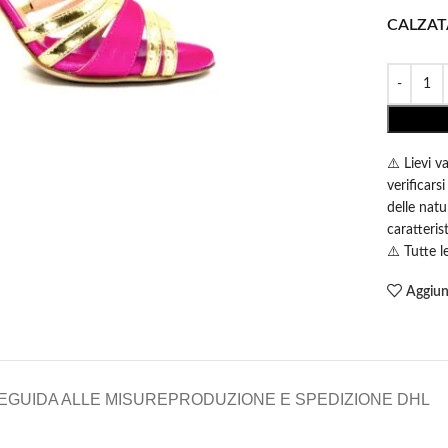
CALZAT
⚠️ Lievi v
verificars
delle natu
caratteris
⚠️ Tutte 
Aggiung
E
GUIDA ALLE MISURE
PRODUZIONE E SPEDIZIONE DHL