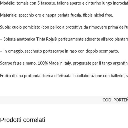
Modello
: tomaia con 5 fascette, tallone aperto e cinturino lungo incrociato 
Materiale
: specchio oro e nappa perlata fucsia, fibbia nichel free.
Suola
: cuoio pomiciato (con pellicola protettiva da rimuovere prima dell’u
– Soletta anatomica
Tinta Roja®
perfettamente aderente all’arco plantar
– In omaggio, sacchetto portascarpe in raso con doppio scomparto.
Scarpe fatte a mano,
100% Made in Italy
, progettate per il tango argenti
Frutto di una profonda ricerca effettuata in collaborazione con ballerini, st
COD:
PORTEÑ
Prodotti correlati