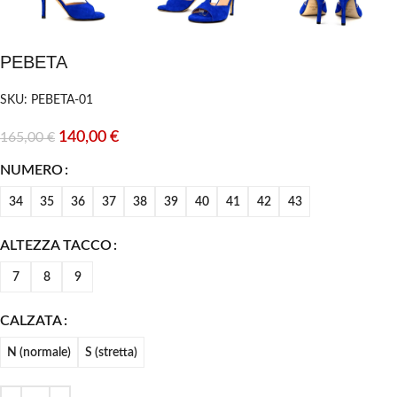
PEBETA
SKU: PEBETA-01
140,00
€
165,00
€
NUMERO
34
35
36
37
38
39
40
41
42
43
ALTEZZA TACCO
7
8
9
CALZATA
N (normale)
S (stretta)