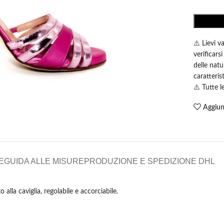
⚠️ Lievi v
verificars
delle natu
caratteris
⚠️ Tutte 
Aggiung
E
GUIDA ALLE MISURE
PRODUZIONE E SPEDIZIONE DHL
alla caviglia, regolabile e accorciabile.