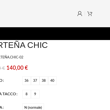
RTEÑA CHIC
RTEÑA.CHIC-02
140,00
€
0
€
O
36
37
38
40
A TACCO
8
9
A
N (normale)