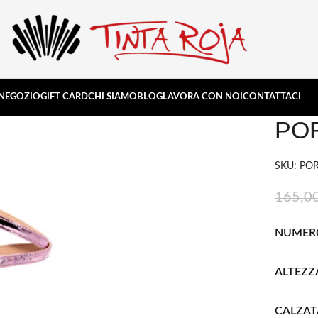
NEGOZIO
GIFT CARD
CHI SIAMO
BLOG
LAVORA CON NOI
CONTATTACI
PO
SKU: PO
165,0
NUMER
ALTEZZ
CALZAT