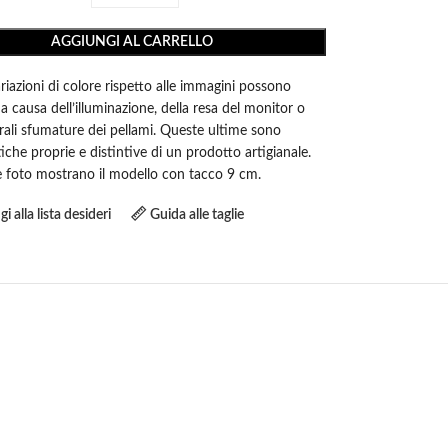
AGGIUNGI AL CARRELLO
ariazioni di colore rispetto alle immagini possono
i a causa dell’illuminazione, della resa del monitor o
rali sfumature dei pellami. Queste ultime sono
tiche proprie e distintive di un prodotto artigianale.
le foto mostrano il modello con tacco 9 cm.
i alla lista desideri
Guida alle taglie