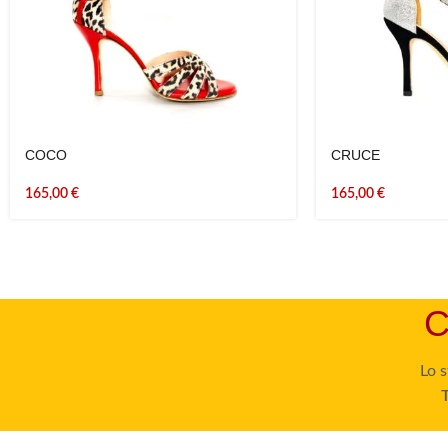
COCO
CRUCE
165,00
€
165,00
€
C
Lo s