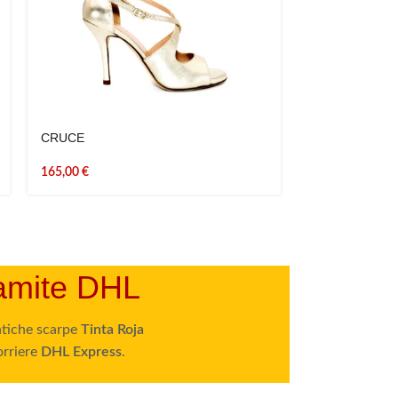
CRUCE
FELICIA
165,00
€
165,00
€
ramite DHL
entiche scarpe
Tinta Roja
orriere
DHL Express
.