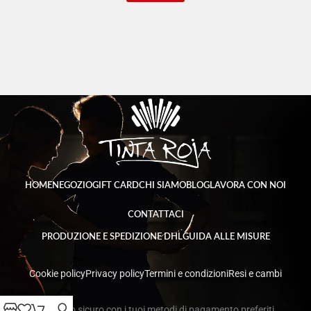
HOME
NEGOZIO
GIFT CARD
CHI SIAMO
BLOG
LAVORA CON NOI
CONTATTACI
PRODUZIONE E SPEDIZIONE DHL
GUIDA ALLE MISURE
Cookie policy
Privacy policy
Termini e condizioni
Resi e cambi
Acquisto sicuro con i tuoi metodi di pagamento preferiti