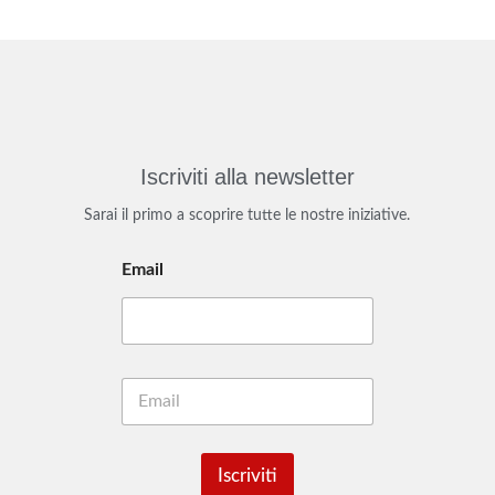
Iscriviti alla newsletter
Sarai il primo a scoprire tutte le nostre iniziative.
Email
E
m
a
i
l
Iscriviti
*