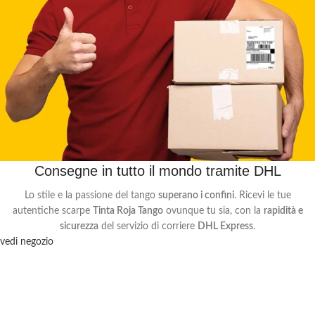
Consegne in tutto il mondo tramite DHL
Lo stile e la passione del tango
superano i confini
. Ricevi le tue
autentiche scarpe
Tinta Roja Tango
ovunque tu sia, con la
rapidità e
sicurezza
del servizio di corriere
DHL Express
.
vedi negozio
Iscriviti alla newsletter
Sarai il primo a scoprire tutte le nostre iniziative.