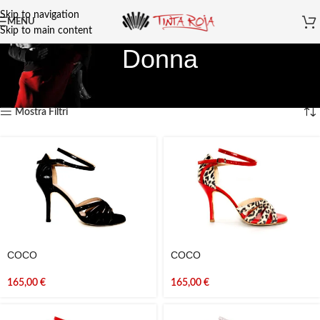
Skip to navigation
MENU
Skip to main content
Donna
Home
Collezione 2026
Donna
Visualizzazione di 1-24 di 67 risultati
Mostra Filtri
COCO
COCO
165,00
€
165,00
€